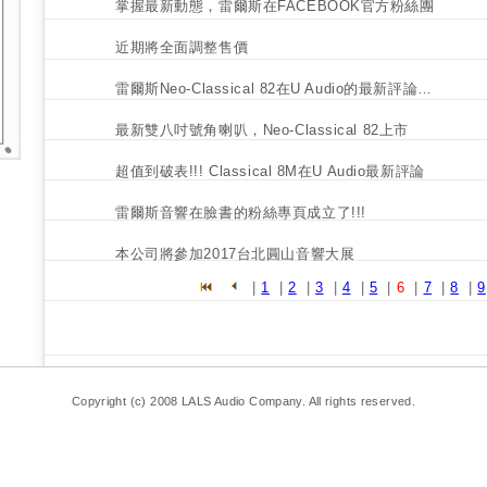
掌握最新動態，雷爾斯在FACEBOOK官方粉絲團
近期將全面調整售價
雷爾斯Neo-Classical 82在U Audio的最新評論…
最新雙八吋號角喇叭，Neo-Classical 82上市
超值到破表!!! Classical 8M在U Audio最新評論
雷爾斯音響在臉書的粉絲專頁成立了!!!
本公司將參加2017台北圓山音響大展
|
1
|
2
|
3
|
4
|
5
|
6
|
7
|
8
|
9
Copyright (c) 2008 LALS Audio Company. All rights reserved.